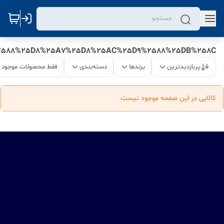
2588%25D8%25A7%25D8%25AC%25D9%2588%25DB%258C
پربازدیدترین
برندها
دسته‌بندی
فقط محصولات موجود
کالایی در این صفحه موجود نیست