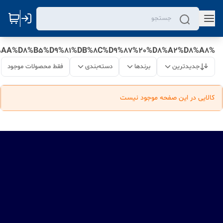
%D8%A8%D9%87%D8%AA%D8%B1%DB%8C%D9%86%20%D8%A8%D8%B1%D9%86%D8%AF%20%D8%AA%D8%B5%D9%81%DB%8C%D9%87%20%D8%A2%D8%A8
جدیدترین
برندها
دسته‌بندی
فقط محصولات موجود
کالایی در این صفحه موجود نیست