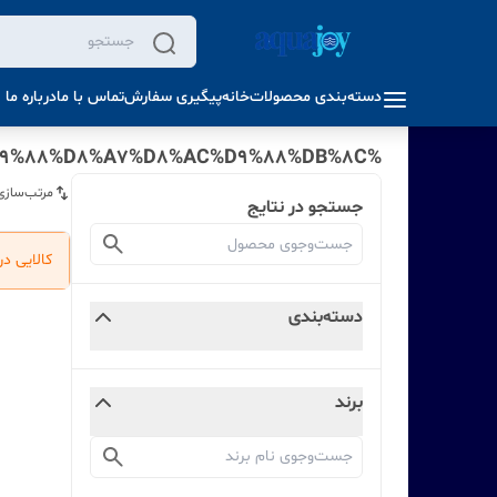
دسته‌بندی محصولات
خانه
پیگیری سفارش
تماس با ما
درباره ما
%D8%A8%D9%87%D8%AA%D8%B1%DB%8C%D9%86%20%D8%AF%D8%B3%D8%AA%DA%AF%D8%A7%D9%87%20%D8%AA%D8%B5%D9%81%DB%8C%D9%87%20%D8%A2%D8%A8%20%D8%A2%DA%A9%D9%88%D8%A7%D8%AC%D9%88%DB%8C
مرتب‌سازی
جستجو در نتایج
کالایی د
دسته‌بندی
برند