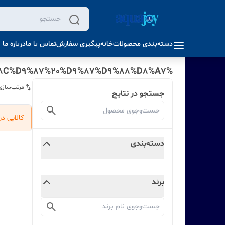
دسته‌بندی محصولات
خانه
پیگیری سفارش
تماس با ما
درباره ما
%D8%A8%D9%87%D8%AA%D8%B1%DB%8C%D9%86%20%D8%AF%D8%B3%D8%AA%DA%AF%D8%A7%D9%87%20%D8%AA%D8%B5%D9%81%DB%8C%D9%87%20%D9%87%D9%88%D8%A7
مرتب‌سازی
جستجو در نتایج
کالایی د
دسته‌بندی
برند