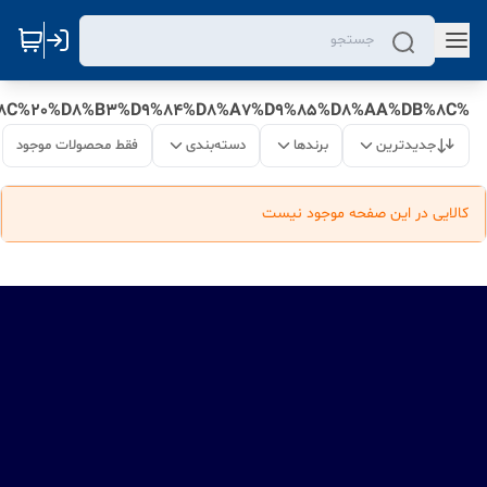
%D9%86%D9%85%D8%A7%DB%8C%D9%86%D8%AF%DA%AF%DB%8C%20%D8%A2%DA%A9%D9%88%D8%A7%D8%AC%D9%88%DB%8C%20%D8%B9%D9%84%DB%8C%20%D8%B3%D9%84%D8%A7%D9%85%D8%AA%DB%8C
جدیدترین
برندها
دسته‌بندی
فقط محصولات موجود
کالایی در این صفحه موجود نیست