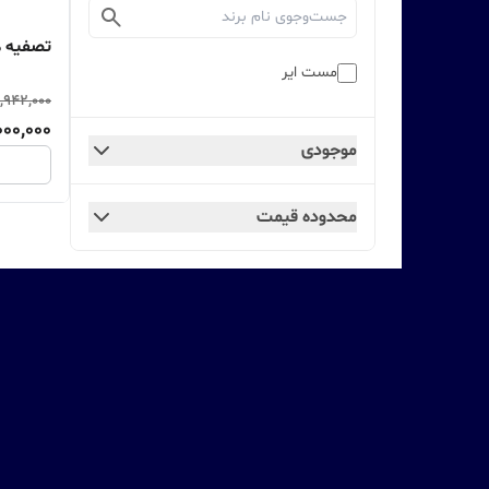
تصفیه ه
مست ایر
,942,000
000,000
موجودی
محدوده قیمت