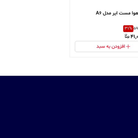
وا مست ایر مدل A6
31
%
59
41,
افزودن به سبد