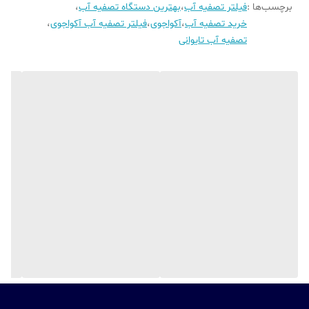
برچسب‌ها :
فیلتر تصفیه آب
،
بهترین دستگاه تصفیه آب
،
کننده دستگاه 401 دارای 3 سال ضمانت از جانب شرکت + 6 ماه ضمانت
خرید تصفیه آب
،
آکواجوی
،
فیلتر تصفیه آب آکواجوی
،
هدیه از طرف نمایندگی سلامتی و 10 سال خدمات پس از فروش می باشد.
تصفیه آب تایوانی