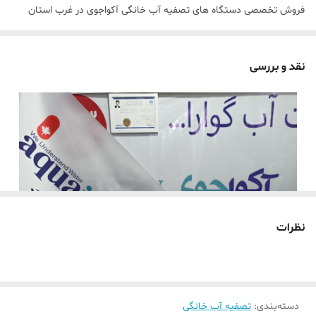
فروش تخصصی دستگاه های تصفیه آب خانگی آکواجوی در غرب استان
تهران تنها برند معتبر در کشور که دارای تاییدیه بهداشت از سازمان غذا و
دارو می باشد، نمایندگی سلامتی با کد نمایندگی 140 یک فروشگاه معتبر با
نقد و بررسی
16 سال سابقه درخشان.
دستگاه تصفیه آب خانگی 401 با تکنولوژی RO (اسمز معكوس) طی پنج
مرحله با تولید روزانه 200 لیتر آب تصفیه شده، جدید ترین محصول تصفیه
آب خانگی شرکت هیراب سان میباشد.
این دستگاه با حذف ذرات معلق (مثل شن و ماسه ، گل و لای ، زنگ آهن و
ذرات ناشی از پوسیدگی لوله ها) گازهاي شيميايی (مانند کلر) تركيبات مضر
موجود در آب (نظير نيترات، آرسنيک، سرب و سایر فلزات سنگين)‌ قادر
نظرات
است سنگينی (TDS) و سختی (TH) آب را تاحد قابل توجهی كاهش دهد.
دقت حذف ناخالصی های محلول در آب توسط آکواجوی 401 ، یک دهم
نانومتر ( 0،0001 میکرون ) است.
در راستای تضمین کیفیت محصولات آکواجوی و احترام به حقوق مصرف
دسته‌بندی
:
تصفیه آب خانگی