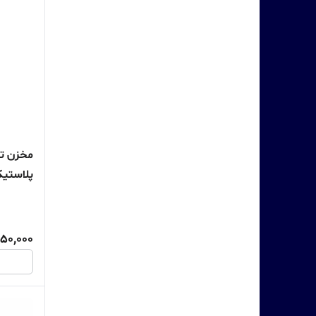
مخزن ت
و طول عم
150,000