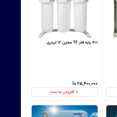
401 پایه فلز TF مخزن 12 لیتری
25,400,000
افزودن به سبد