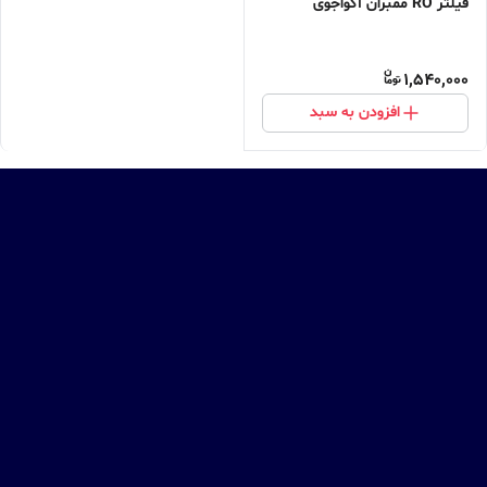
فیلتر RO ممبران آکواجوی
1,540,000
افزودن به سبد