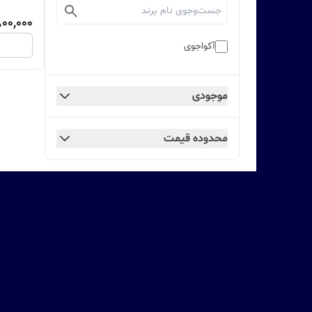
800,000
آکواجوی
موجودی
محدوده قیمت