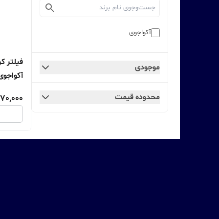
آکواجوی
فیلتر ک
موجودی
آکواجوی
محدوده قیمت
70,000