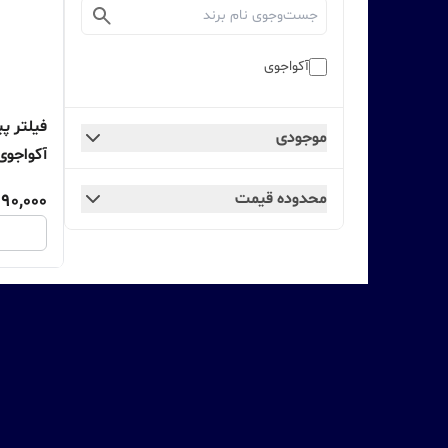
آکواجوی
موجودی
آکواجوی
محدوده قیمت
90,000