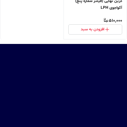
کربن نهایی (فیلتر شماره پنج)
آکواجوی LPH
510,000
افزودن به سبد