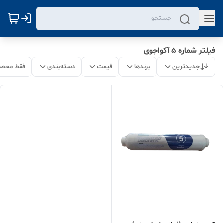
فیلتر شماره 5 آکواجوی
جدیدترین
برندها
قیمت
دسته‌بندی
فقط محصو