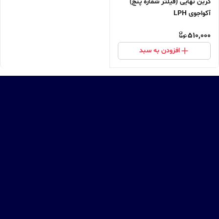
کربن نهایی (فیلتر شماره پنج)
آکواجوی LPH
510,000
افزودن به سبد