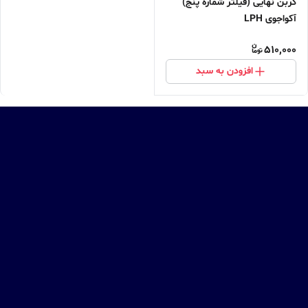
کربن نهایی (فیلتر شماره پنج)
آکواجوی LPH
510,000
افزودن به سبد