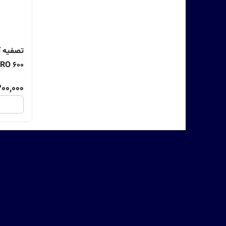
تصفیه آ
RO 600
200,000