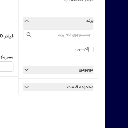
فیلتر تصفیه آب
برند
فیلتر RO ممبران آکواجوی
آکواجوی
540,000
موجودی
محدوده قیمت