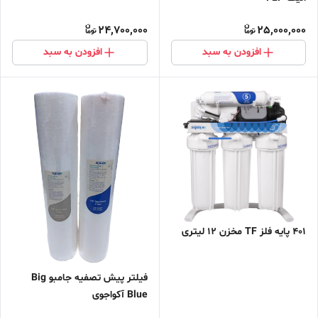
24,700,000
25,000,000
افزودن به سبد
افزودن به سبد
401 پایه فلز TF مخزن 12 لیتری
فیلتر پیش تصفیه جامبو Big
Blue آکواجوی